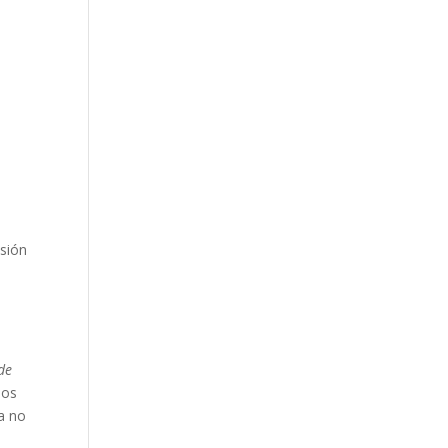
nsión
 de
los
pa no