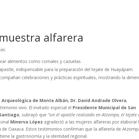
e muestra alfarera
as:
parar alimentos como comales y cazuelas.
apastle, indispensable para la preparación del tejate de Huayápam.
acompañan celebraciones y prácticas espirituales, mostrando la dime
a Arqueológica de Monte Albán, Dr. David Andrade Olvera
,
rimonio vivo. El invitado especial el
Presidente Municipal de San
 Santiago
, subrayó que
“sin el apastle realizado en Atzompa, el tejate
cional
Minerva López
agradeció a las mujeres alfareras por elaborar 
ria de Oaxaca. Estos testimonios confirman que la alfarería de Atzom
stiene la gastronomía y la identidad regional.