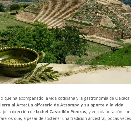
do que ha acompañado la vida cotidiana y la gastronomía de Oaxaca
Tierra al Arte: La alfarería de Atzompa y su aporte a la vida
bajo la dirección de
Ixchel Castellón Piedras
, y en colaboración con
alfareros que, a pesar de sostener una tradición ancestral, pocas vece