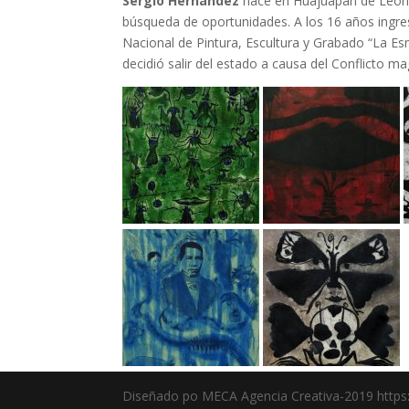
Sergio Hernández
nace en Huajuapan de León
búsqueda de oportunidades. A los 16 años ingres
Nacional de Pintura, Escultura y Grabado “La E
decidió salir del estado a causa del Conflicto ma
Diseñado po MECA Agencia Creativa-2019 http