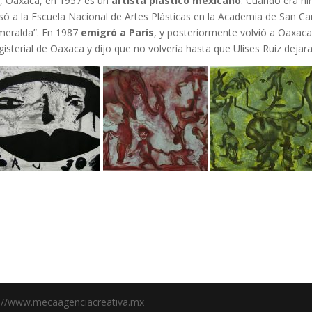
, Oaxaca, en 1957 es un
artista plástico mexicano
. Cuando era ni
ó a la Escuela Nacional de Artes Plásticas en la Academia de San Ca
smeralda”. En 1987
emigró a París
, y posteriormente volvió a Oaxaca
gisterial de Oaxaca y dijo que no volvería hasta que Ulises Ruiz dejar
s://www.mecaagenciacreativa.mx